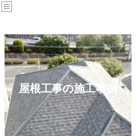
コ
ナ
ン
ビ
テ
ゲ
ン
ー
ツ
シ
HOME
屋根工事の施工事例
へ
ョ
ス
ン
キ
に
ッ
移
プ
動
屋根工事の施工事例