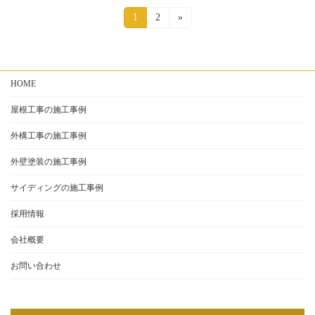
投
固
1
固
2
»
定
定
稿
ペ
ペ
ー
ー
の
ジ
ジ
HOME
ペ
ー
屋根工事の施工事例
ジ
外構工事の施工事例
送
外壁塗装の施工事例
り
サイディングの施工事例
採用情報
会社概要
お問い合わせ