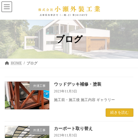
コ
ナ
ン
ビ
テ
ゲ
ン
ー
ツ
シ
へ
ョ
ス
ン
ブログ
キ
に
ッ
移
プ
動
HOME
ブログ
ウッドデッキ補修・塗装
外溝工事
2023年11月3日
施工前・施工後 施工内容 ギャラリー
続きを読む
カーポート取り替え
外溝工事
2023年11月3日