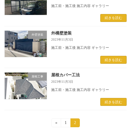
施工前・施工後 施工内容 ギャラリー
続きを読む
外構壁塗装
外壁塗装
2023年11月3日
施工前・施工後 施工内容 ギャラリー
続きを読む
屋根カバー工法
屋根工事
2023年11月3日
施工前・施工後 施工内容 ギャラリー
続きを読む
投
«
固
1
固
2
定
定